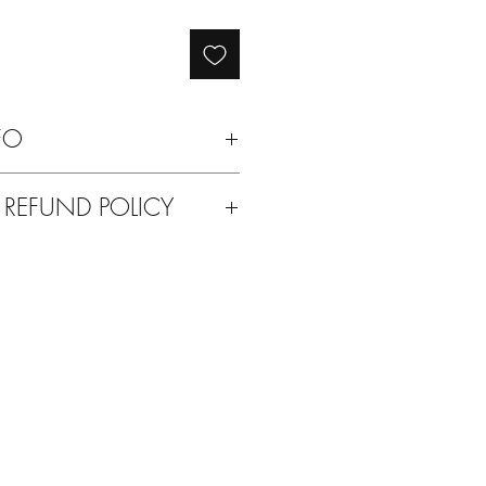
FO
con apposita spazzolina
 REFUND POLICY
ti del vostro acquisto o per qualsiasi
a possibilità di rimandarcelo indietro.
con qualsiasi altro prodotto delle
 ve lo mandiamo noi.
 Solodue!