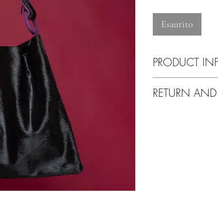
Esaurito
PRODUCT IN
Pulire esclusivamente 
RETURN AND
Tranquilli!
Se non sarete soddisfat
altro problema avrete l
Potrete fare un cambio 
nostre collezioni.
Il corriere per il reso
Grazie per aver scelto