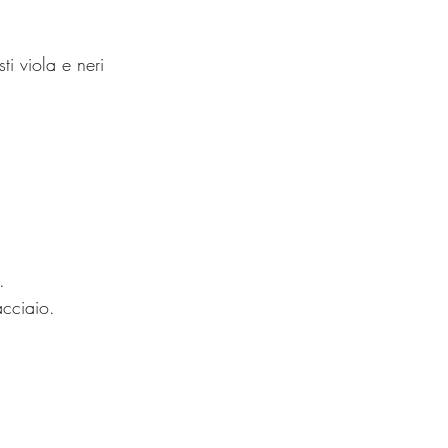
ti viola e neri
.
acciaio.