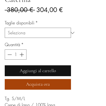
Prezzo
Prezzo
 380,00 € 
304,00 €
regolare
scontato
Taglie disponibili
*
Quantità
*
Aggiungi al carrello
Acquista ora
Tg. S/M/L
Crepe di lana / 100% lana