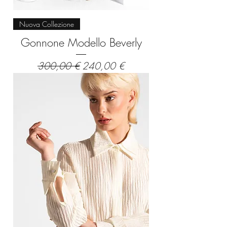
Nuova Collezione
Gonnone Modello Beverly
Prezzo regolare
Prezzo scontato
300,00 €
240,00 €