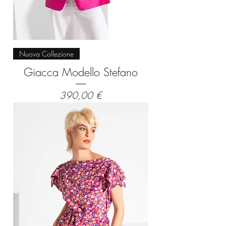
Nuova Collezione
Giacca Modello Stefano
Prezzo
390,00 €