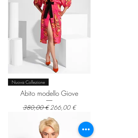
Nuova Collezione
Abito modello Giove
Prezzo regolare
Prezzo scontato
380,00 €
266,00 €