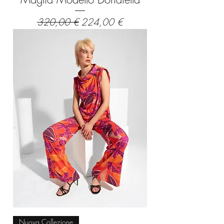
Prezzo regolare
Prezzo scontato
320,00 €
224,00 €
Nuova Collezione