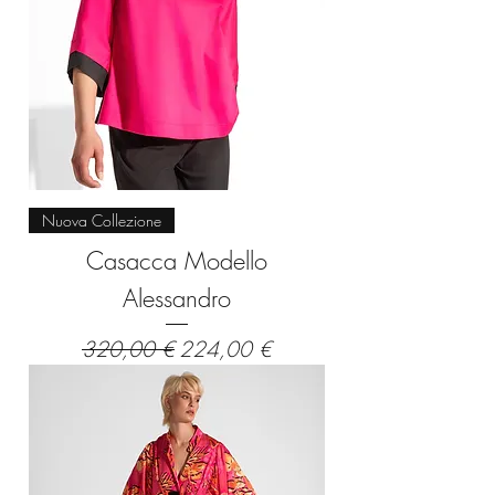
Nuova Collezione
Casacca Modello
Alessandro
Prezzo regolare
Prezzo scontato
320,00 €
224,00 €