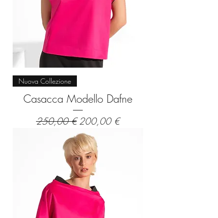
Nuova Collezione
Casacca Modello Dafne
Prezzo regolare
Prezzo scontato
250,00 €
200,00 €