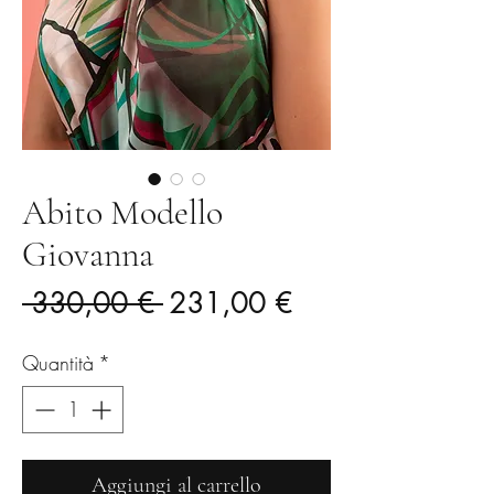
Abito Modello
Giovanna
Prezzo
Prezzo
 330,00 € 
231,00 €
regolare
scontato
Quantità
*
Aggiungi al carrello