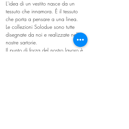
L'idea di un vestito nasce da un
tessuto che innamora. È il tessuto
che porta a pensare a una linea.
Le collezioni Solodue sono tutte
disegnate da noi e realizzate nelle
nostre sartorie.
Il punto di forza del nostro lavoro è
la possibilità di offrire alle clienti un
capo personalizzato, non
omologato. Come nella migliore
tradizione sartoriale di un tempo.
Il nuovo guarda al passato,
innovazione è sartoria.
PRODUCT INFO