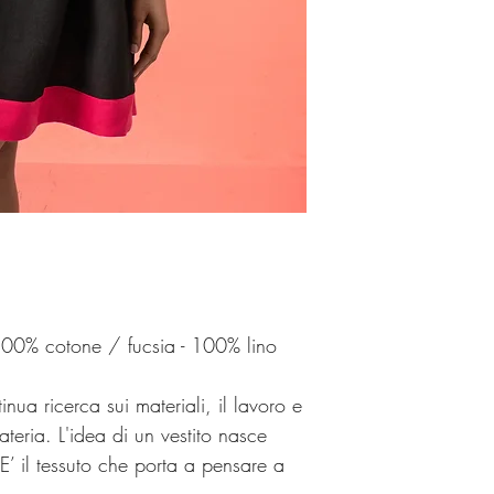
Tranquilli!
Se non sarete soddisfat
altro problema avrete l
Potrete fare un cambio 
nostre collezioni.
Il corriere per il reso 
Grazie per aver scelto
 100% cotone / fucsia - 100% lino
inua ricerca sui materiali, il lavoro e
teria. L'idea di un vestito nasce
’ il tessuto che porta a pensare a