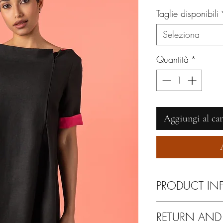
Taglie disponibili
Seleziona
Quantità
*
Aggiungi al car
PRODUCT IN
Lavare eclusivamente a
RETURN AND