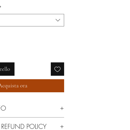
regolare
scontato
*
rello
Acquista ora
FO
 secco.
 REFUND POLICY