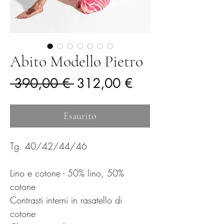
Abito Modello Pietro
Prezzo
Prezzo
 390,00 € 
312,00 €
regolare
scontato
Esaurito
Tg. 40/42/44/46
Lino e cotone - 50% lino, 50%
cotone
Contrasti interni in rasatello di
cotone