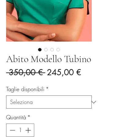
Abito Modello Tubino
Prezzo
Prezzo
 350,00 € 
245,00 €
regolare
scontato
Taglie disponibili
*
Quantità
*