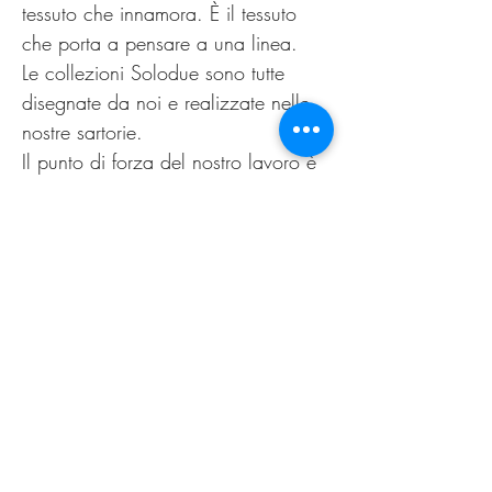
tessuto che innamora. È il tessuto
che porta a pensare a una linea.
Le collezioni Solodue sono tutte
disegnate da noi e realizzate nelle
nostre sartorie.
Il punto di forza del nostro lavoro è
la possibilità di offrire alle clienti un
capo personalizzato, non
omologato. Come nella migliore
tradizione sartoriale di un tempo.
Il nuovo guarda al passato,
innovazione è sartoria.
PRODUCT INFO
Lavare esclusivamente a secco