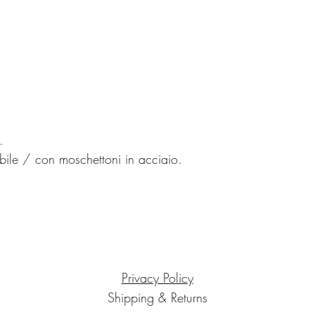
Potrete fare un cambio 
nostre collezioni.
Il corriere per il reso
Grazie per aver scelto
.
bile / con moschettoni in acciaio.
Privacy Policy
Shipping & Returns