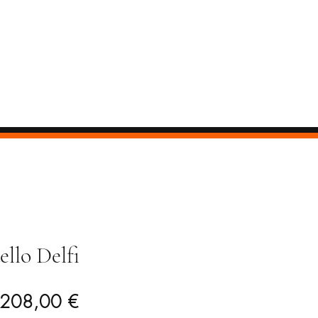
llo Delfi
Prezzo
Prezzo
208,00 €