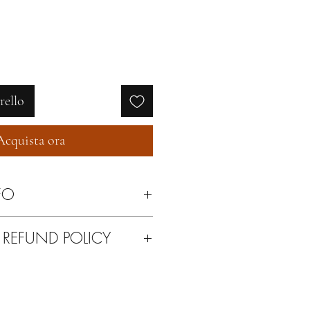
regolare
scontato
rello
Acquista ora
FO
con spazzolina per il camoscio
 REFUND POLICY
ti del vostro acquisto o per qualsiasi
a possibilità di rimandarcelo indietro.