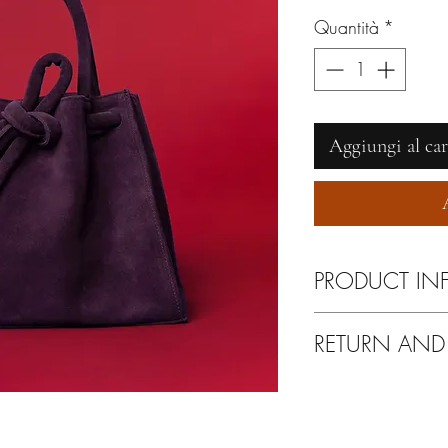
Quantità
*
Aggiungi al car
PRODUCT IN
Pulire esclusivamente 
RETURN AND
Tranquilli!
Se non sarete soddisfat
altro problema avrete l