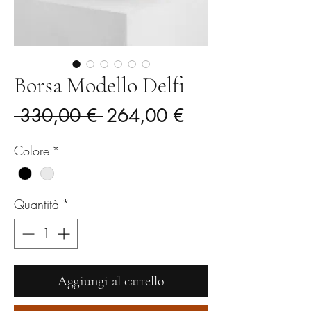
Borsa Modello Delfi
Prezzo
Prezzo
 330,00 € 
264,00 €
regolare
scontato
Colore
*
Quantità
*
Aggiungi al carrello