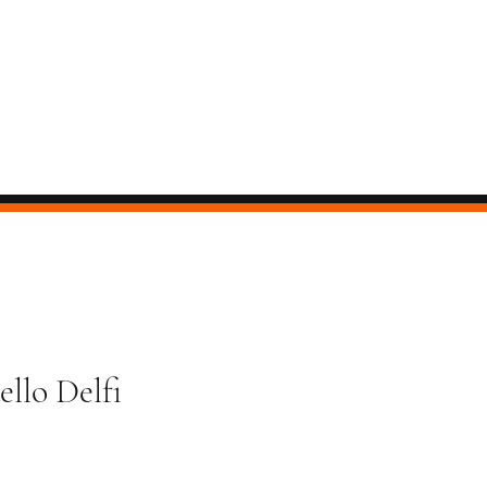
llo Delfi
ezzo