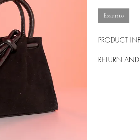
Esaurito
PRODUCT IN
Pulire esclusivamente 
RETURN AND
Tranquilli!
Se non sarete soddisfat
altro problema avrete l
Potrete fare un cambio 
nostre collezioni.
Il corriere per il reso
Grazie per aver scelto