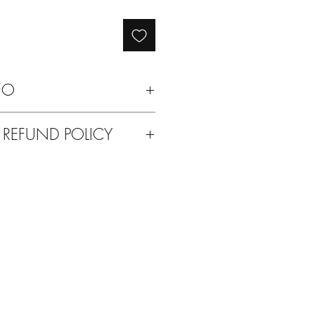
FO
con spazzolina per il camoscio
 REFUND POLICY
ti del vostro acquisto o per qualsiasi
a possibilità di rimandarcelo indietro.
con qualsiasi altro prodotto delle
 ve lo mandiamo noi.
 Solodue!