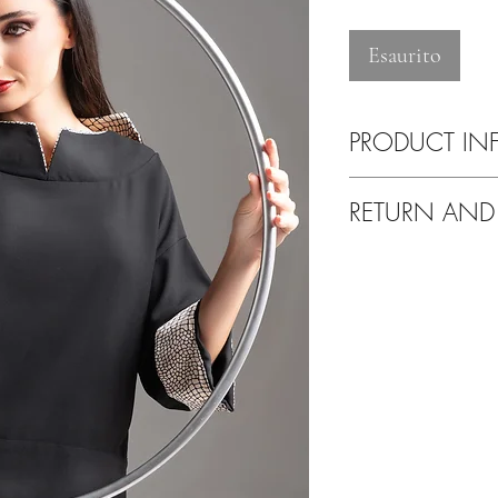
Esaurito
PRODUCT IN
Lavare esclusivamente 
RETURN AND
Tranquilli!
Se non sarete soddisfat
altro problema avrete l
Potrete fare un cambio 
nostre collezioni o aver
Il corriere per il reso è
Grazie per aver scel