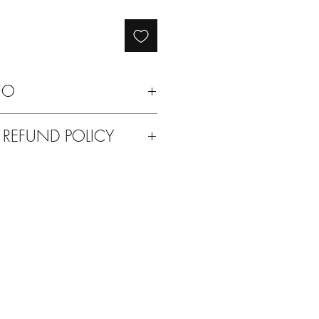
regolare
scontato
FO
a secco.
 REFUND POLICY
ti del vostro acquisto o per qualsiasi
a possibilità di rimandarcelo indietro.
con qualsiasi altro prodotto delle
e un rimborso totale sull'acquisto.
 a spese dell'acquirente.
to Solodue!