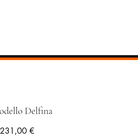
dello Delfina
Prezzo
Prezzo
231,00 €