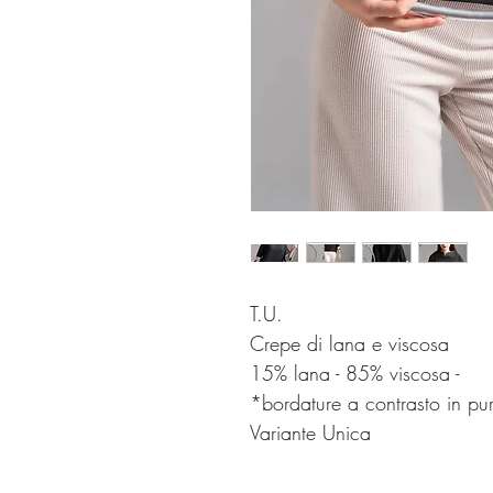
T.U.
Crepe di lana e viscosa
15% lana - 85% viscosa -
*bordature a contrasto in pu
Variante Unica