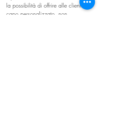
la possibilità di offrire alle clienti un
capo personalizzato, non
omologato. Come nella migliore
tradizione sartoriale di un tempo.
Il nuovo guarda al passato,
innovazione è sartoria.
PRODUCT INFO
Lavare esclusivamente a secco.
RETURN AND REFUND
POLICY
Tranquilli!
Se non sarete soddisfatti del vostro acquisto o
per qualsiasi altro problema avrete la possibilità
Privacy Policy
di rimandarcelo indietro.