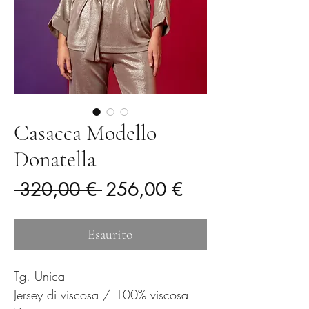
Casacca Modello
Donatella
Prezzo
Prezzo
 320,00 € 
256,00 €
regolare
scontato
Esaurito
Tg. Unica
Jersey di viscosa / 100% viscosa