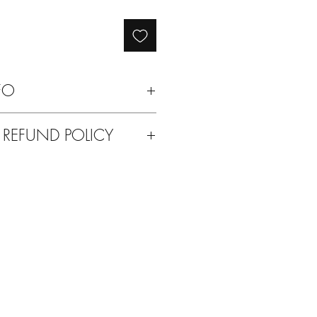
FO
 a secco
 REFUND POLICY
ti del vostro acquisto o per qualsiasi
a possibilità di rimandarcelo indietro.
con qualsiasi altro prodotto delle
 ve lo mandiamo noi.
 Solodue!