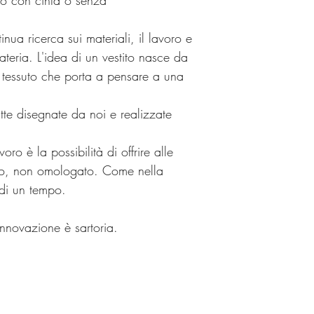
ato con cinta o senza
inua ricerca sui materiali, il lavoro e
ateria. L'idea di un vestito nasce da
l tessuto che porta a pensare a una
tte disegnate da noi e realizzate
oro è la possibilità di offrire alle
ato, non omologato. Come nella
e di un tempo.
innovazione è sartoria.