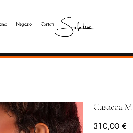
iamo
Negozio
Contatti
Casacca M
Pr
310,00 €