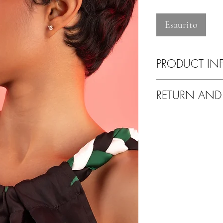
Esaurito
PRODUCT IN
Lavare esclusivamente
RETURN AND
Tranquilli!
Se non sarete soddisfat
altro problema avrete l
Potrete fare un cambio 
nostre collezioni.
Il corriere per il reso
Grazie per aver scelto