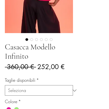
Casacca Modello
Infinito
Prezzo
Prezzo
 360,00 € 
252,00 €
regolare
scontato
Taglie disponibili
*
Colore
*