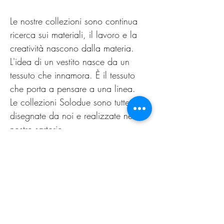
Le nostre collezioni sono continua
ricerca sui materiali, il lavoro e la
creatività nascono dalla materia.
L'idea di un vestito nasce da un
tessuto che innamora. È il tessuto
che porta a pensare a una linea.
Le collezioni Solodue sono tutte
disegnate da noi e realizzate nelle
nostre sartorie.
Il punto di forza del nostro lavoro è
la possibilità di offrire alle clienti un
capo personalizzato, non
omologato. Come nella migliore
tradizione sartoriale di un tempo.
Il nuovo guarda al passato,