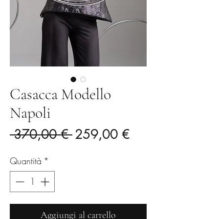
Casacca Modello
Napoli
Prezzo
Prezzo
 370,00 € 
259,00 €
regolare
scontato
Quantità
*
Aggiungi al carrello