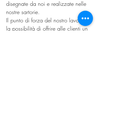
disegnate da noi e realizzate nelle
nostre sartorie.
Il punto di forza del nostro lavoro è
la possibilità di offrire alle clienti un
capo personalizzato, non
omologato. Come nella migliore
tradizione sartoriale di un tempo.
Il nuovo guarda al passato,
innovazione è sartoria.
PRODUCT INFO
Lavare esclusivamente a secco.
RETURN AND REFUND
POLICY