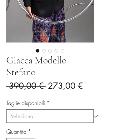
Giacca Modello
Stefano
Prezzo
Prezzo
 390,00 € 
273,00 €
regolare
scontato
Taglie disponibili
*
Quantità
*