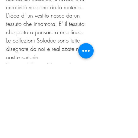
creatività nascono dalla materia.
L'idea di un vestito nasce da un
tessuto che innamora. E’ il tessuto
che porta a pensare a una linea.
Le collezioni Solodue sono tutte
disegnate da noi e realizzate nelle
nostre sartorie.
Il punto di forza del nostro lavoro è
la possibilità di offrire alle clienti un
capo personalizzato, non
omologato. Come nella migliore
tradizione sartoriale di un tempo.
Il nuovo guarda al passato,
innovazione è sartoria.