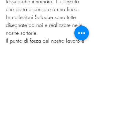
tessuto che innamora. È il tessuto
che porta a pensare a una linea.
Le collezioni Solodue sono tutte
disegnate da noi e realizzate nelle
nostre sartorie.
Il punto di forza del nostro lavoro è
la possibilità di offrire alle clienti un
capo personalizzato, non
omologato. Come nella migliore
tradizione sartoriale di un tempo.
Il nuovo guarda al passato,
innovazione è sartoria.
PRODUCT INFO
Lavare esclusivamente a secco