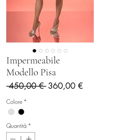
Impermeabile
Modello Pisa
Prezzo
Prezzo
 450,00 € 
360,00 €
regolare
scontato
Colore
*
Quantità
*