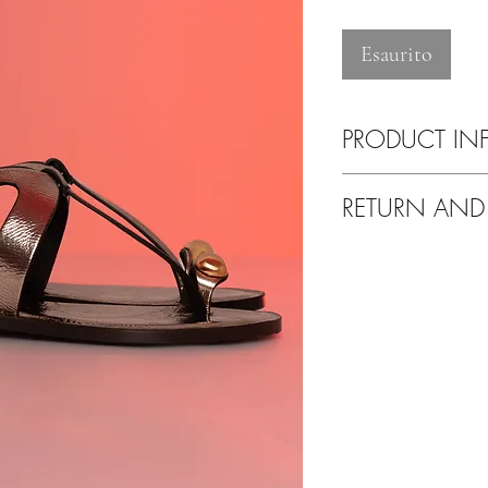
Esaurito
PRODUCT IN
Pulire esclusivamente 
RETURN AND
Tranquilli!
Se non sarete soddisfat
altro problema avrete l
Potrete fare un cambio 
nostre collezioni.
Il corriere per il reso
Grazie per aver scelto