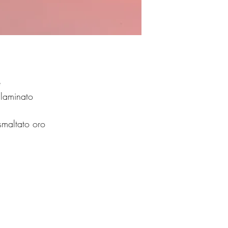
e
o laminato
 smaltato oro