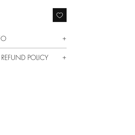
FO
con cera neutra
 REFUND POLICY
ti del vostro acquisto o per qualsiasi
a possibilità di rimandarcelo indietro.
con qualsiasi altro prodotto delle
 ve lo mandiamo noi.
 Solodue!