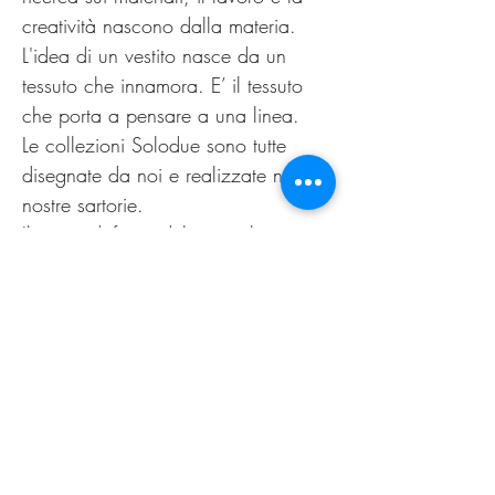
creatività nascono dalla materia.
L'idea di un vestito nasce da un
tessuto che innamora. E’ il tessuto
che porta a pensare a una linea.
Le collezioni Solodue sono tutte
disegnate da noi e realizzate nelle
nostre sartorie.
Il punto di forza del nostro lavoro è
la possibilità di offrire alle clienti un
capo personalizzato, non
omologato. Come nella migliore
tradizione sartoriale di un tempo.
Il nuovo guarda al passato,
innovazione è sartoria.