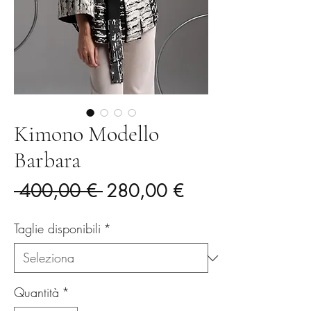
Kimono Modello
Barbara
Prezzo
Prezzo
 400,00 € 
280,00 €
regolare
scontato
Taglie disponibili
*
Quantità
*