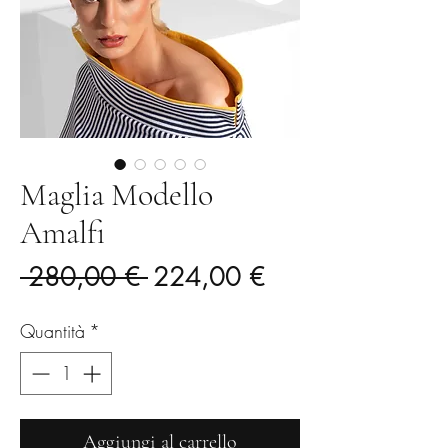
Maglia Modello
Amalfi
Prezzo
Prezzo
 280,00 € 
224,00 €
regolare
scontato
Quantità
*
Aggiungi al carrello