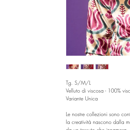
Tg. S/M/L
Velluto di viscosa - 100% vis
Variante Unica
Le nostre collezioni sono cont
la creatività nascono dalla ma
da un tessuto che innamora. E