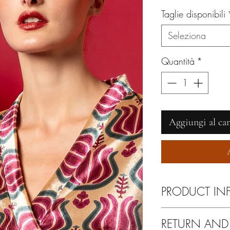
Taglie disponibili
Seleziona
Quantità
*
Aggiungi al car
PRODUCT IN
Lavare esclusivamente 
RETURN AND