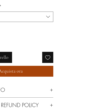
regolare
scontato
*
rello
Acquista ora
FO
a secco.
 REFUND POLICY