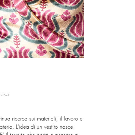
Tranquilli!
Se non sarete soddisfat
altro problema avrete l
Potrete fare un cambio 
nostre collezioni o aver
Il corriere per il reso è
Grazie per aver scelto
cosa
inua ricerca sui materiali, il lavoro e
teria. L'idea di un vestito nasce
’ il tessuto che porta a pensare a