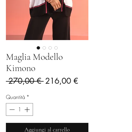
Maglia Modello
Kimono
Prezzo
Prezzo
 270,00 € 
216,00 €
regolare
scontato
Quantità
*
Aggiungi al carrello