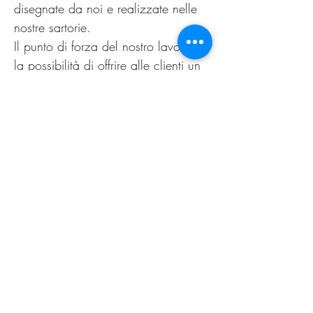
disegnate da noi e realizzate nelle
nostre sartorie.
Il punto di forza del nostro lavoro è
la possibilità di offrire alle clienti un
capo personalizzato, non
omologato. Come nella migliore
tradizione sartoriale di un tempo.
Il nuovo guarda al passato,
innovazione è sartoria.
PRODUCT INFO
Lavare esclusivamente a secco.
RETURN AND REFUND
POLICY