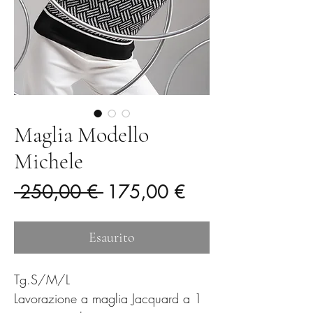
Maglia Modello
Michele
Prezzo
Prezzo
 250,00 € 
175,00 €
regolare
scontato
Esaurito
Tg.S/M/L
Lavorazione a maglia Jacquard a 1