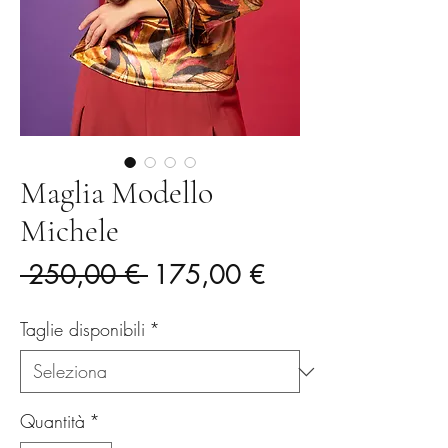
Maglia Modello
Michele
Prezzo
Prezzo
 250,00 € 
175,00 €
regolare
scontato
Taglie disponibili
*
Quantità
*