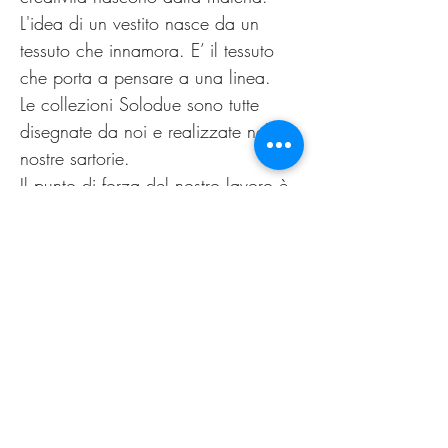
L'idea di un vestito nasce da un
tessuto che innamora. E’ il tessuto
che porta a pensare a una linea.
Le collezioni Solodue sono tutte
disegnate da noi e realizzate nelle
nostre sartorie.
Il punto di forza del nostro lavoro è
la possibilità di offrire alle clienti un
capo personalizzato, non
omologato. Come nella migliore
tradizione sartoriale di un tempo.
Il nuovo guarda al passato,
innovazione è sartoria.
PRODUCT INFO