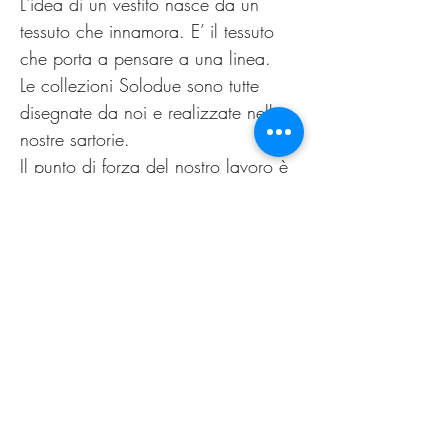
L'idea di un vestito nasce da un
tessuto che innamora. E’ il tessuto
che porta a pensare a una linea.
Le collezioni Solodue sono tutte
disegnate da noi e realizzate nelle
nostre sartorie.
Il punto di forza del nostro lavoro è
la possibilità di offrire alle clienti un
capo personalizzato, non
omologato. Come nella migliore
tradizione sartoriale di un tempo.
Il nuovo guarda al passato,
innovazione è sartoria.
PRODUCT INFO