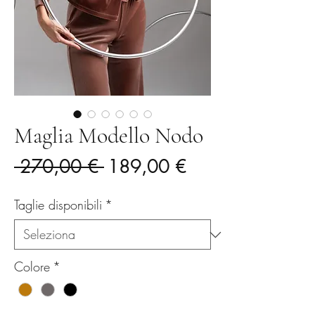
Maglia Modello Nodo
Prezzo
Prezzo
 270,00 € 
189,00 €
regolare
scontato
Taglie disponibili
*
Colore
*