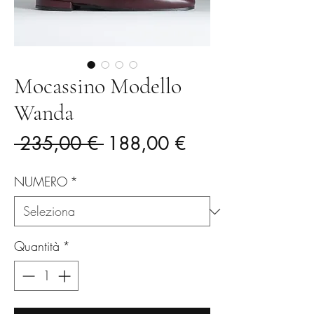
Mocassino Modello
Wanda
Prezzo
Prezzo
 235,00 € 
188,00 €
regolare
scontato
NUMERO
*
Quantità
*