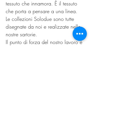
tessuto che innamora. È il tessuto
che porta a pensare a una linea.
Le collezioni Solodue sono tutte
disegnate da noi e realizzate nelle
nostre sartorie.
Il punto di forza del nostro lavoro è
la possibilità di offrire alle clienti un
capo personalizzato, non
omologato. Come nella migliore
tradizione sartoriale di un tempo.
Il nuovo guarda al passato,
innovazione è sartoria.
PRODUCT INFO
Lavare esclusivamente a secco