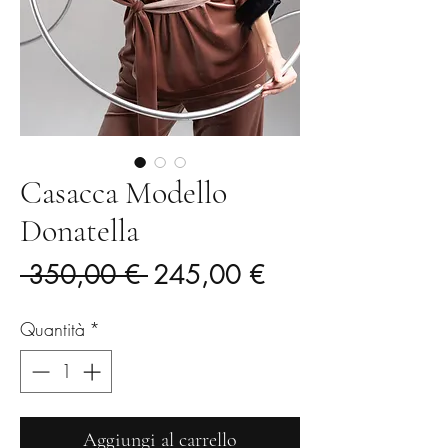
Casacca Modello
Donatella
Prezzo
Prezzo
 350,00 € 
245,00 €
regolare
scontato
Quantità
*
Aggiungi al carrello