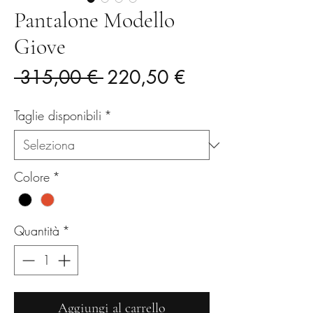
Pantalone Modello
Giove
Prezzo
Prezzo
 315,00 € 
220,50 €
regolare
scontato
Taglie disponibili
*
Colore
*
Quantità
*
Aggiungi al carrello