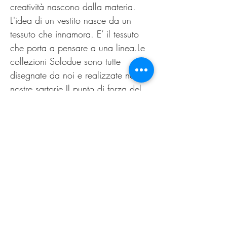
creatività nascono dalla materia.
L'idea di un vestito nasce da un
tessuto che innamora. E’ il tessuto
che porta a pensare a una linea.Le
collezioni Solodue sono tutte
disegnate da noi e realizzate nelle
nostre sartorie.Il punto di forza del
nostro lavoro è la possibilità di offrire
alle clienti un capo personalizzato,
non omologato. Come nella migliore
tradizione sartoriale di un tempo.
Il nuovo guarda al passato,
innovazione è sartoria.
PRODUCT INFO