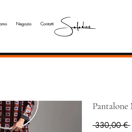
iamo
Negozio
Contatti
Pantalone
 330,00 € 