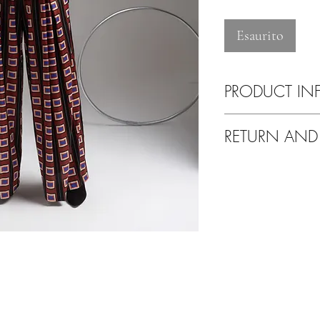
Esaurito
PRODUCT IN
Lavare esclusivamente
RETURN AND
Tranquilli!
Se non sarete soddisfat
altro problema avrete l
Potrete fare un cambio 
nostre collezioni o aver
Il corriere per il reso è
Grazie per aver scel