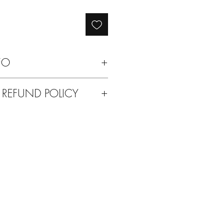
regolare
scontato
FO
 a secco o a mano in acqua fredda.
 REFUND POLICY
ti del vostro acquisto o per qualsiasi
a possibilità di rimandarcelo indietro.
con qualsiasi altro prodotto delle
e un rimborso totale sull'acquisto.
 a spese dell'acquirente.
to Solodue!