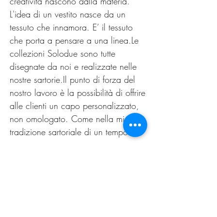
creatività nascono dalla materia.
L'idea di un vestito nasce da un
tessuto che innamora. E’ il tessuto
che porta a pensare a una linea.Le
collezioni Solodue sono tutte
disegnate da noi e realizzate nelle
nostre sartorie.Il punto di forza del
nostro lavoro è la possibilità di offrire
alle clienti un capo personalizzato,
non omologato. Come nella migliore
tradizione sartoriale di un tempo.
Il nuovo guarda al passato,
innovazione è sartoria.
PRODUCT INFO