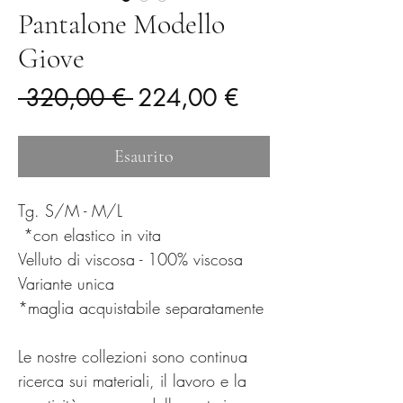
Pantalone Modello
Giove
Prezzo
Prezzo
 320,00 € 
224,00 €
regolare
scontato
Esaurito
Tg. S/M - M/L
*con elastico in vita
Velluto di viscosa - 100% viscosa
Variante unica
*maglia acquistabile separatamente
Le nostre collezioni sono continua
ricerca sui materiali, il lavoro e la