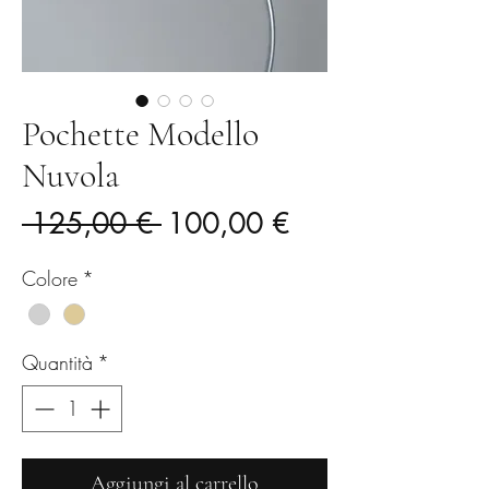
Pochette Modello
Nuvola
Prezzo
Prezzo
 125,00 € 
100,00 €
regolare
scontato
Colore
*
Quantità
*
Aggiungi al carrello