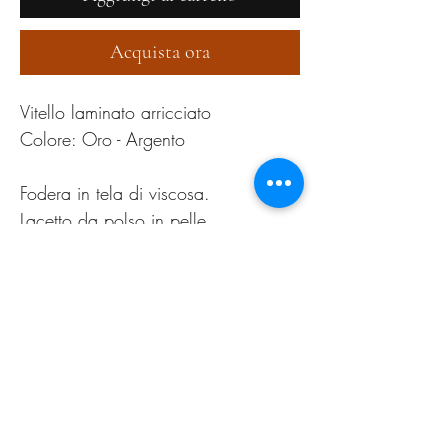
Acquista ora
Vitello laminato arricciato
Colore: Oro - Argento
Fodera in tela di viscosa.
Lacetto da polso in pelle.
Chiusra con cerniera.
PRODUCT INFO
Pulire esclusivamente con apposita cera neutra
RETURN AND REFUND
POLICY