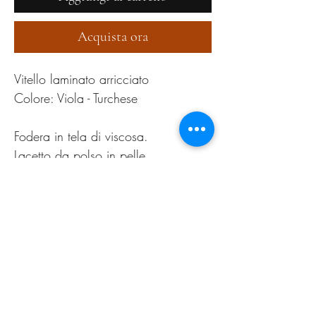
Acquista ora
Vitello laminato arricciato
Colore: Viola - Turchese
Fodera in tela di viscosa.
Lacetto da polso in pelle.
Chiusra con cerniera.
PRODUCT INFO
Pulire esclusivamente con apposita cera neutra
RETURN AND REFUND
POLICY