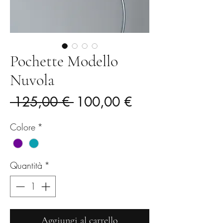
Pochette Modello
Nuvola
Prezzo
Prezzo
 125,00 € 
100,00 €
regolare
scontato
Colore
*
Quantità
*
Aggiungi al carrello