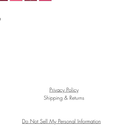
Tranquilli!
Se non sarete soddisfat
altro problema avrete l
ia
Potrete fare un cambio 
nostre collezioni.
Il corriere per il reso
Grazie per aver scelto
Privacy Policy
Shipping & Returns
Do Not Sell My Personal Information