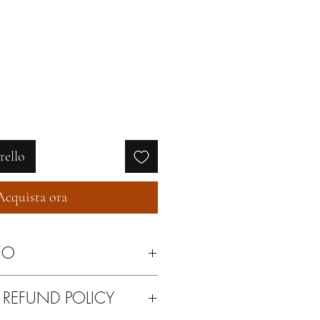
rello
Acquista ora
FO
con cera neutra
 REFUND POLICY