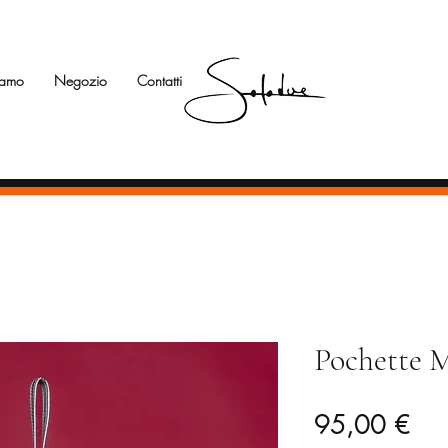
iamo
Negozio
Contatti
Pochette 
Pre
95,00 €