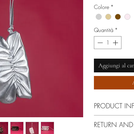
Colore
*
Quantità
*
Aggiungi al car
PRODUCT IN
Pulire esclusivamente 
RETURN AND