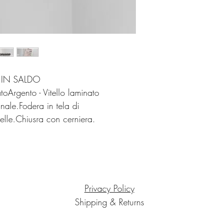
Tranquilli!
Se non sarete soddisfat
altro problema avrete l
Potrete fare un cambio 
nostre collezioni.
Il corriere per il reso
Grazie per aver scelto
N IN SALDO
atoArgento - Vitello laminato
anale.Fodera in tela di
elle.Chiusra con cerniera.
Privacy Policy
Shipping & Returns