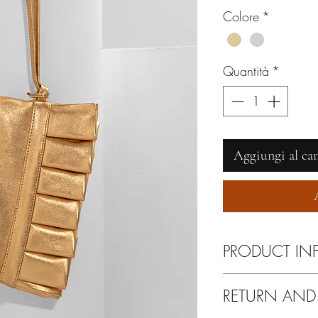
Colore
*
Quantità
*
Aggiungi al car
PRODUCT IN
Pulire esclusivamente 
RETURN AND
camoscio