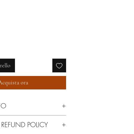
rello
Acquista ora
FO
con cera neutra o spazzolina per
 REFUND POLICY