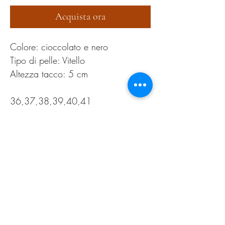
Acquista ora
Colore: cioccolato e nero
Tipo di pelle: Vitello
Altezza tacco: 5 cm
36,37,38,39,40,41
PRODUCT INFO
Pulire esclusivamente con cera neutra
RETURN AND REFUND
POLICY
Tranquilli!