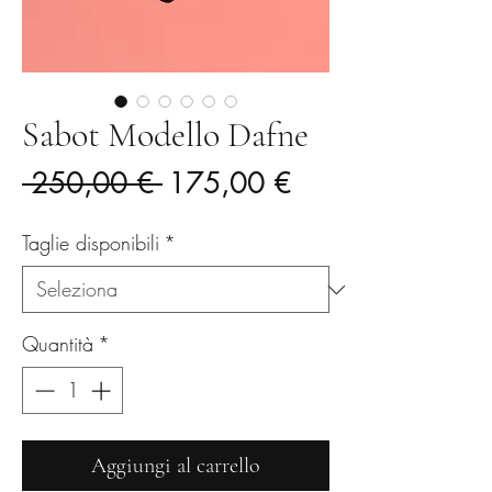
Sabot Modello Dafne
Prezzo
Prezzo
 250,00 € 
175,00 €
regolare
scontato
Taglie disponibili
*
Quantità
*
Aggiungi al carrello