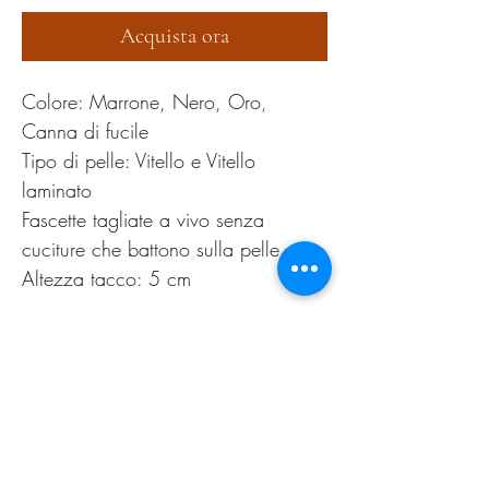
Acquista ora
Colore: Marrone, Nero, Oro,
Canna di fucile
Tipo di pelle: Vitello e Vitello
laminato
Fascette tagliate a vivo senza
cuciture che battono sulla pelle
Altezza tacco: 5 cm
36,37,38,39,40,41
PRODUCT INFO
Pulire esclusivamente con cera neutra