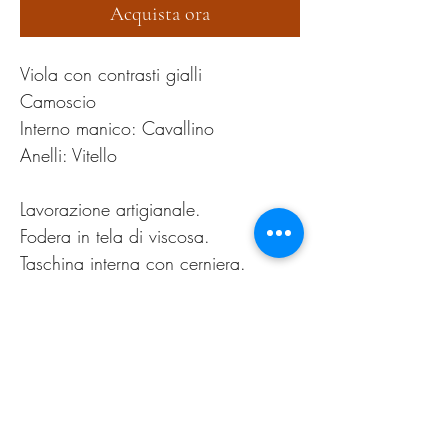
Acquista ora
Viola con contrasti gialli
Camoscio
Interno manico: Cavallino
Anelli: Vitello
Lavorazione artigianale.
Fodera in tela di viscosa.
Taschina interna con cerniera.
Chiusura con automatico in
acciaio.
PRODUCT INFO
Pulire esclusivamente con spazzolina per