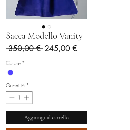
Sacca Modello Vanity
Prezzo
Prezzo
 350,00 € 
245,00 €
regolare
scontato
Colore
*
Quantità
*
Aggiungi al carrello