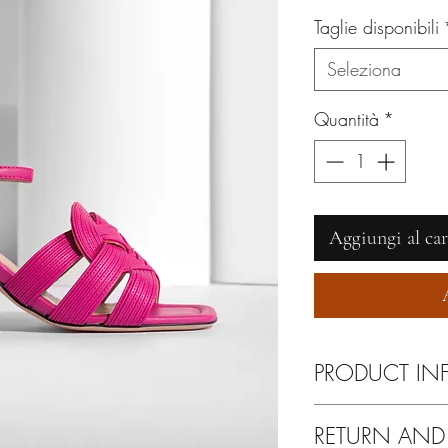
Taglie disponibili
Seleziona
Quantità
*
Aggiungi al car
PRODUCT IN
Pulire esclusivamente 
RETURN AND