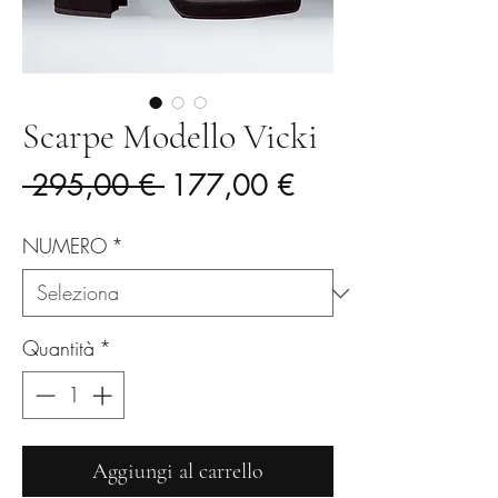
Scarpe Modello Vicki
Prezzo
Prezzo
 295,00 € 
177,00 €
regolare
scontato
NUMERO
*
Quantità
*
Aggiungi al carrello