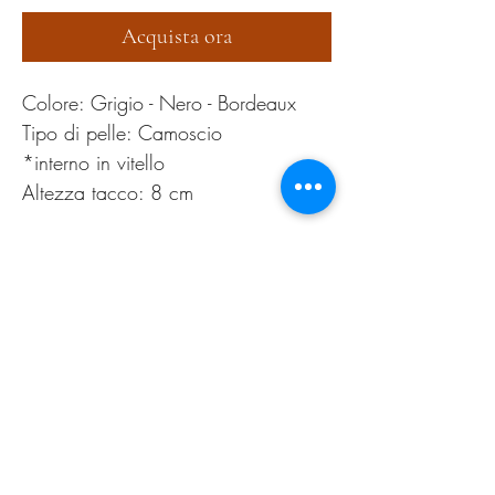
Acquista ora
Colore: Grigio - Nero - Bordeaux
Tipo di pelle: Camoscio
*interno in vitello
Altezza tacco: 8 cm
36,37,38,39,40,41
PRODUCT INFO
Pulire esclusivamente con apposita spazzolina
RETURN AND REFUND
per il camoscio
POLICY
Tranquilli!