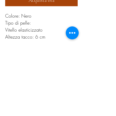
Acquista ora
Colore: Nero
Tipo di pelle:
Vitello elasticizzato
Altezza tacco: 6 cm
PRODUCT INFO
Pulire esclusivamente con apposita cera neutra
RETURN AND REFUND
POLICY
Tranquilli!
Se non sarete soddisfatti del vostro acquisto o
per qualsiasi altro problema avrete la possibilità
Privacy Policy
di rimandarcelo indietro.