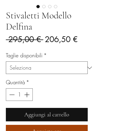
Stivaletti Modello
Delfina
Prezzo
Prezzo
 295,00 € 
206,50 €
regolare
scontato
Taglie disponibili
*
Quantità
*
Aggiungi al carrello