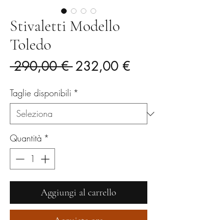
Stivaletti Modello
Toledo
Prezzo
Prezzo
 290,00 € 
232,00 €
regolare
scontato
Taglie disponibili
*
Quantità
*
Aggiungi al carrello