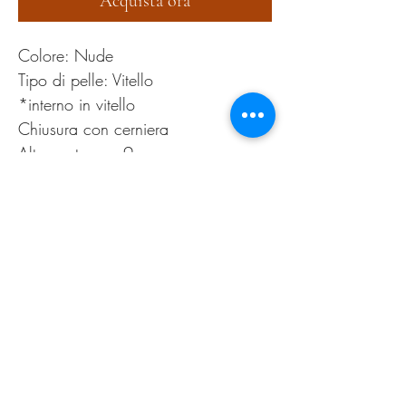
Acquista ora
Colore: Nude
Tipo di pelle: Vitello
*interno in vitello
Chiusura con cerniera
Altezza tacco: 9 cm
PRODUCT INFO
Pulire esclusivamente con apposita cera neutra
RETURN AND REFUND
POLICY
Tranquilli!
Se non sarete soddisfatti del vostro acquisto o
per qualsiasi altro problema avrete la possibilità
Privacy Policy
di rimandarcelo indietro.