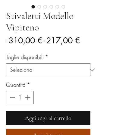
Stivaletti Modello
Vipiteno
Prezzo
Prezzo
 310,00 € 
217,00 €
regolare
scontato
Taglie disponibili
*
Quantità
*
Aggiungi al carrello