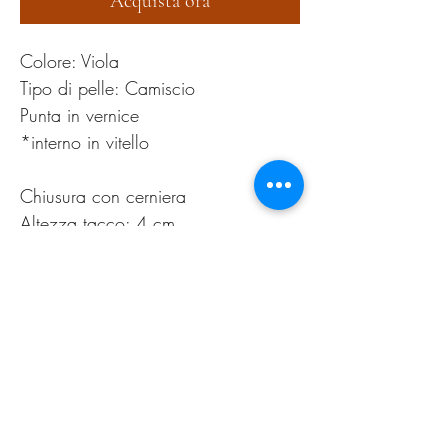
Acquista ora
Colore: Viola
Tipo di pelle: Camiscio
Punta in vernice
*interno in vitello
Chiusura con cerniera
Altezza tacco: 4 cm
PRODUCT INFO
Pulire esclusivamente con apposita spazzolina
RETURN AND REFUND
per il camoscio
POLICY