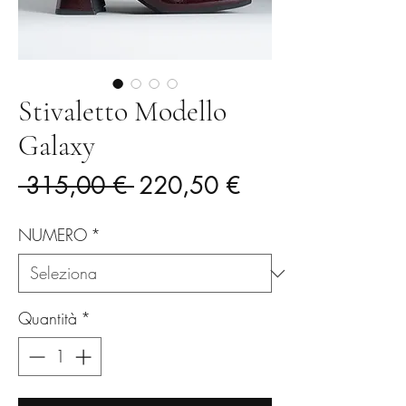
Stivaletto Modello
Galaxy
Prezzo
Prezzo
 315,00 € 
220,50 €
regolare
scontato
NUMERO
*
Quantità
*