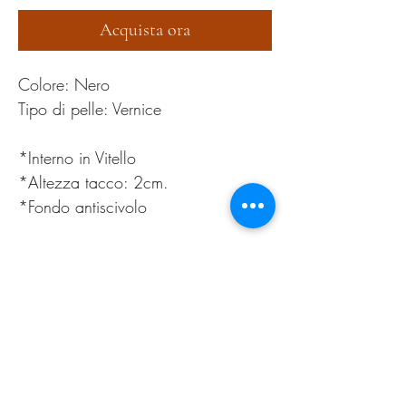
Acquista ora
Colore: Nero
Tipo di pelle: Vernice
*Interno in Vitello
*Altezza tacco: 2cm.
*Fondo antiscivolo
36,37,38,39,40,41
PRODUCT INFO
Pulire esclusivamente con apposita cera neutra
RETURN AND REFUND