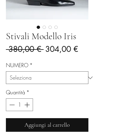
Stivali Modello Iris
Prezzo
Prezzo
 380,00 € 
304,00 €
regolare
scontato
NUMERO
*
Quantità
*
Aggiungi al carrello